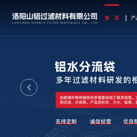
首 页
产